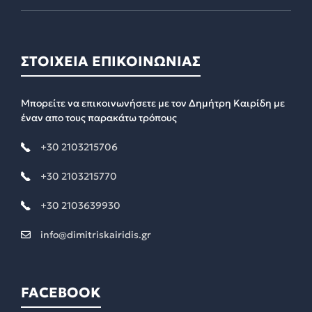
ΣΤΟΙΧΕΙΑ ΕΠΙΚΟΙΝΩΝΙΑΣ
Μπορείτε να επικοινωνήσετε με τον Δημήτρη Καιρίδη με
έναν απο τους παρακάτω τρόπους
+30 2103215706
+30 2103215770
+30 2103639930
info@dimitriskairidis.gr
FACEBOOK