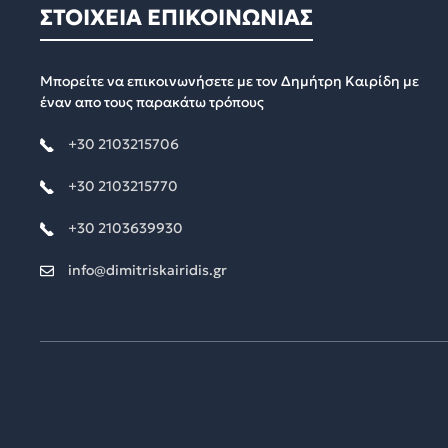
ΣΤΟΙΧΕΙΑ ΕΠΙΚΟΙΝΩΝΙΑΣ
Μπορείτε να επικοινωνήσετε με τον Δημήτρη Καιρίδη με
έναν απο τους παρακάτω τρόπους
+30 2103215706
+30 2103215770
+30 2103639930
info@dimitriskairidis.gr