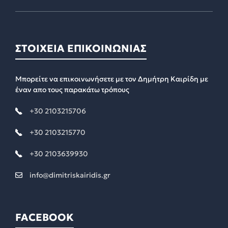
ΣΤΟΙΧΕΙΑ ΕΠΙΚΟΙΝΩΝΙΑΣ
Μπορείτε να επικοινωνήσετε με τον Δημήτρη Καιρίδη με
έναν απο τους παρακάτω τρόπους
+30 2103215706
+30 2103215770
+30 2103639930
info@dimitriskairidis.gr
FACEBOOK