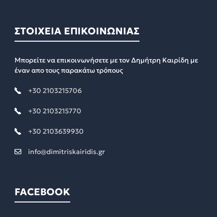
ΣΤΟΙΧΕΙΑ ΕΠΙΚΟΙΝΩΝΙΑΣ
Μπορείτε να επικοινωνήσετε με τον Δημήτρη Καιρίδη με
έναν απο τους παρακάτω τρόπους
+30 2103215706
+30 2103215770
+30 2103639930
info@dimitriskairidis.gr
FACEBOOK