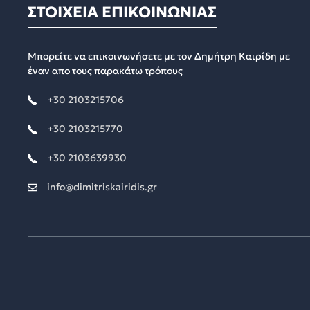
ΣΤΟΙΧΕΙΑ ΕΠΙΚΟΙΝΩΝΙΑΣ
Μπορείτε να επικοινωνήσετε με τον Δημήτρη Καιρίδη με
έναν απο τους παρακάτω τρόπους
+30 2103215706
+30 2103215770
+30 2103639930
info@dimitriskairidis.gr