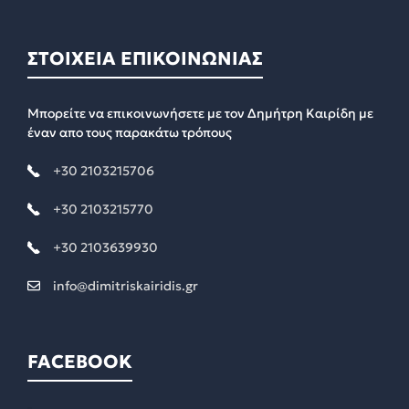
ΣΤΟΙΧΕΙΑ ΕΠΙΚΟΙΝΩΝΙΑΣ
Μπορείτε να επικοινωνήσετε με τον Δημήτρη Καιρίδη με
έναν απο τους παρακάτω τρόπους
+30 2103215706
+30 2103215770
+30 2103639930
info@dimitriskairidis.gr
FACEBOOK