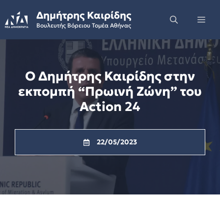
Skip
Δημήτρης Καιρίδης
to
Me
Βουλευτής Βόρειου Τομέα Αθήνας
content
Ο Δημήτρης Καιρίδης στην
εκπομπή “Πρωινή Ζώνη” του
Action 24
22/05/2023