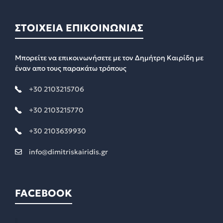
ΣΤΟΙΧΕΙΑ ΕΠΙΚΟΙΝΩΝΙΑΣ
Μπορείτε να επικοινωνήσετε με τον Δημήτρη Καιρίδη με
έναν απο τους παρακάτω τρόπους
+30 2103215706
+30 2103215770
+30 2103639930
info@dimitriskairidis.gr
FACEBOOK