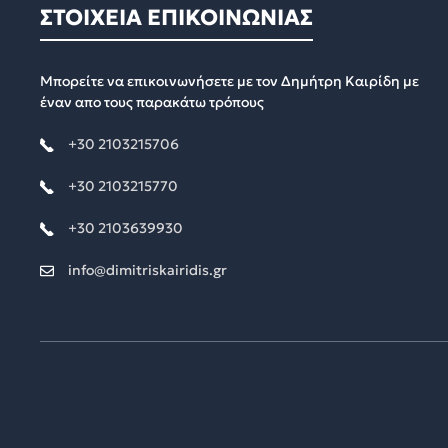
ΣΤΟΙΧΕΙΑ ΕΠΙΚΟΙΝΩΝΙΑΣ
Μπορείτε να επικοινωνήσετε με τον Δημήτρη Καιρίδη με
έναν απο τους παρακάτω τρόπους
+30 2103215706
+30 2103215770
+30 2103639930
info@dimitriskairidis.gr