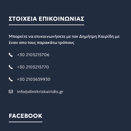
ΣΤΟΙΧΕΙΑ ΕΠΙΚΟΙΝΩΝΙΑΣ
Μπορείτε να επικοινωνήσετε με τον Δημήτρη Καιρίδη με
έναν απο τους παρακάτω τρόπους
+30 2103215706
+30 2103215770
+30 2103639930
info@dimitriskairidis.gr
FACEBOOK