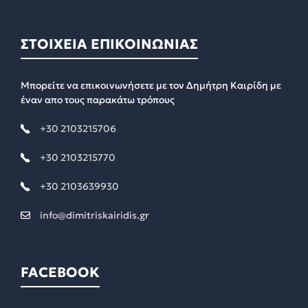
ΣΤΟΙΧΕΙΑ ΕΠΙΚΟΙΝΩΝΙΑΣ
Μπορείτε να επικοινωνήσετε με τον Δημήτρη Καιρίδη με
έναν απο τους παρακάτω τρόπους
+30 2103215706
+30 2103215770
+30 2103639930
info@dimitriskairidis.gr
FACEBOOK