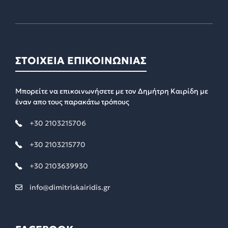
ΣΤΟΙΧΕΙΑ ΕΠΙΚΟΙΝΩΝΙΑΣ
Μπορείτε να επικοινωνήσετε με τον Δημήτρη Καιρίδη με
έναν απο τους παρακάτω τρόπους
+30 2103215706
+30 2103215770
+30 2103639930
info@dimitriskairidis.gr