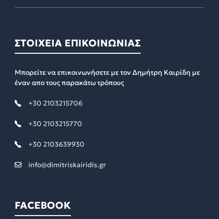
ΣΤΟΙΧΕΙΑ ΕΠΙΚΟΙΝΩΝΙΑΣ
Μπορείτε να επικοινωνήσετε με τον Δημήτρη Καιρίδη με
έναν απο τους παρακάτω τρόπους
+30 2103215706
+30 2103215770
+30 2103639930
info@dimitriskairidis.gr
FACEBOOK