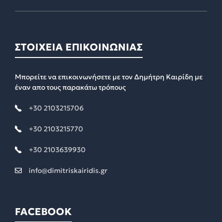
ΣΤΟΙΧΕΙΑ ΕΠΙΚΟΙΝΩΝΙΑΣ
Μπορείτε να επικοινωνήσετε με τον Δημήτρη Καιρίδη με
έναν απο τους παρακάτω τρόπους
+30 2103215706
+30 2103215770
+30 2103639930
info@dimitriskairidis.gr
FACEBOOK