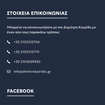
ΣΤΟΙΧΕΙΑ ΕΠΙΚΟΙΝΩΝΙΑΣ
Μπορείτε να επικοινωνήσετε με τον Δημήτρη Καιρίδη με
έναν απο τους παρακάτω τρόπους
+30 2103215706
+30 2103215770
+30 2103639930
info@dimitriskairidis.gr
FACEBOOK