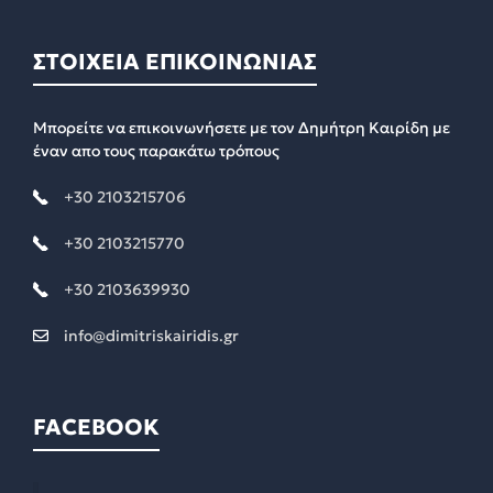
ΣΤΟΙΧΕΙΑ ΕΠΙΚΟΙΝΩΝΙΑΣ
Μπορείτε να επικοινωνήσετε με τον Δημήτρη Καιρίδη με
έναν απο τους παρακάτω τρόπους
+30 2103215706
+30 2103215770
+30 2103639930
info@dimitriskairidis.gr
FACEBOOK