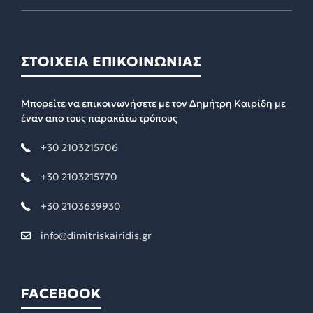
ΣΤΟΙΧΕΙΑ ΕΠΙΚΟΙΝΩΝΙΑΣ
Μπορείτε να επικοινωνήσετε με τον Δημήτρη Καιρίδη με
έναν απο τους παρακάτω τρόπους
+30 2103215706
+30 2103215770
+30 2103639930
info@dimitriskairidis.gr
FACEBOOK