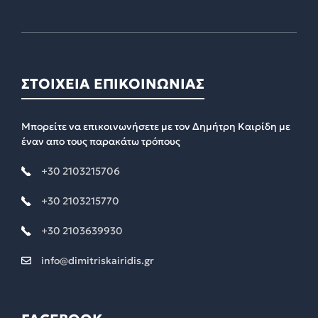
ΣΤΟΙΧΕΙΑ ΕΠΙΚΟΙΝΩΝΙΑΣ
Μπορείτε να επικοινωνήσετε με τον Δημήτρη Καιρίδη με
έναν απο τους παρακάτω τρόπους
+30 2103215706
+30 2103215770
+30 2103639930
info@dimitriskairidis.gr