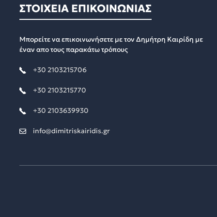
ΣΤΟΙΧΕΙΑ ΕΠΙΚΟΙΝΩΝΙΑΣ
Μπορείτε να επικοινωνήσετε με τον Δημήτρη Καιρίδη με
έναν απο τους παρακάτω τρόπους
+30 2103215706
+30 2103215770
+30 2103639930
info@dimitriskairidis.gr