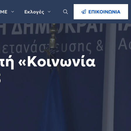
ΜΕ
Εκλογές
ΕΠΙΚΟΙΝΩΝΙΑ
πή «Κοινωνία
5