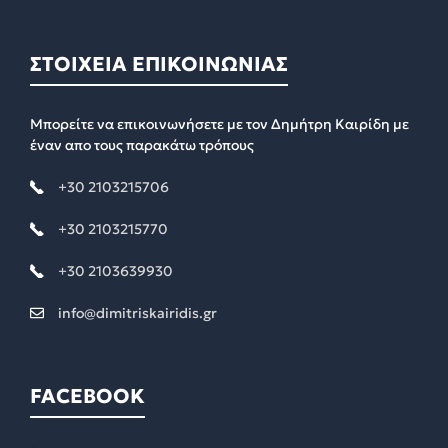
ΣΤΟΙΧΕΙΑ ΕΠΙΚΟΙΝΩΝΙΑΣ
Μπορείτε να επικοινωνήσετε με τον Δημήτρη Καιρίδη με
έναν απο τους παρακάτω τρόπους
+30 2103215706
+30 2103215770
+30 2103639930
info@dimitriskairidis.gr
FACEBOOK