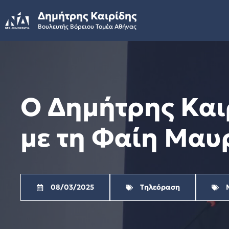
Skip
Δημήτρης Καιρίδης
to
Βουλευτής Βόρειου Τομέα Αθήνας
content
Ο Δημήτρης Και
με τη Φαίη Μαυρ
08/03/2025
Τηλεόραση