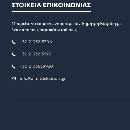
ΣΤΟΙΧΕΙΑ ΕΠΙΚΟΙΝΩΝΙΑΣ
Μπορείτε να επικοινωνήσετε με τον Δημήτρη Καιρίδη με
έναν απο τους παρακάτω τρόπους
+30 2103215706
+30 2103215770
+30 2103639930
info@dimitriskairidis.gr