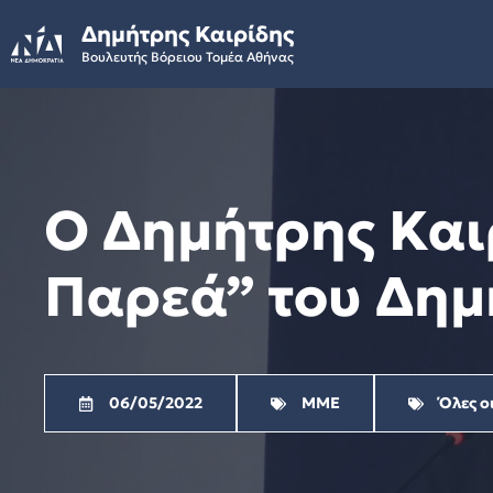
Skip
Δημήτρης Καιρίδης
to
Βουλευτής Βόρειου Τομέα Αθήνας
content
Ο Δημήτρης Και
Παρεά” του Δημ
06/05/2022
ΜΜΕ
Όλες ο