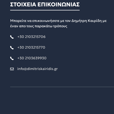
ΣΤΟΙΧΕΙΑ ΕΠΙΚΟΙΝΩΝΙΑΣ
Μπορείτε να επικοινωνήσετε με τον Δημήτρη Καιρίδη με
έναν απο τους παρακάτω τρόπους
+30 2103215706
+30 2103215770
+30 2103639930
info@dimitriskairidis.gr