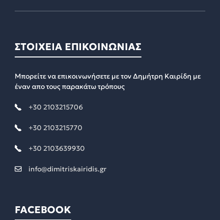
ΣΤΟΙΧΕΙΑ ΕΠΙΚΟΙΝΩΝΙΑΣ
Μπορείτε να επικοινωνήσετε με τον Δημήτρη Καιρίδη με
έναν απο τους παρακάτω τρόπους
+30 2103215706
+30 2103215770
+30 2103639930
info@dimitriskairidis.gr
FACEBOOK