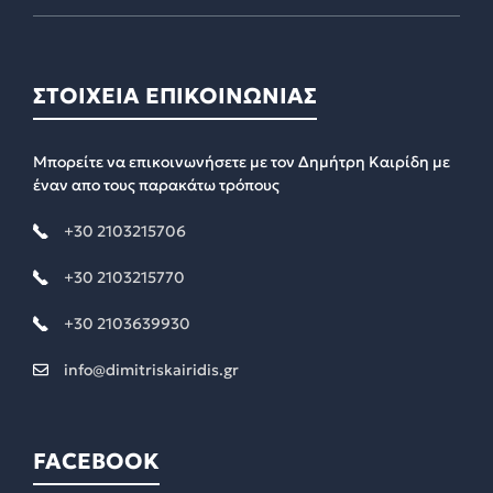
ΣΤΟΙΧΕΙΑ ΕΠΙΚΟΙΝΩΝΙΑΣ
Μπορείτε να επικοινωνήσετε με τον Δημήτρη Καιρίδη με
έναν απο τους παρακάτω τρόπους
+30 2103215706
+30 2103215770
+30 2103639930
info@dimitriskairidis.gr
FACEBOOK