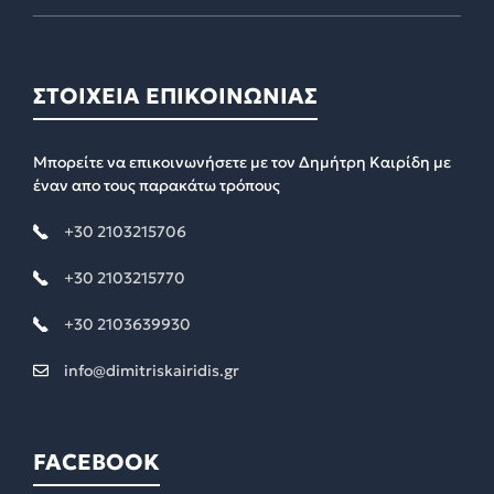
ΣΤΟΙΧΕΙΑ ΕΠΙΚΟΙΝΩΝΙΑΣ
Μπορείτε να επικοινωνήσετε με τον Δημήτρη Καιρίδη με
έναν απο τους παρακάτω τρόπους
+30 2103215706
+30 2103215770
+30 2103639930
info@dimitriskairidis.gr
FACEBOOK