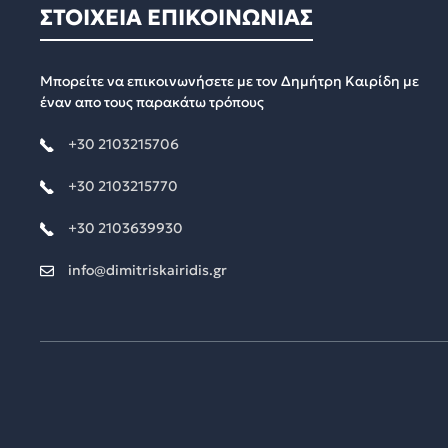
ΣΤΟΙΧΕΙΑ ΕΠΙΚΟΙΝΩΝΙΑΣ
Μπορείτε να επικοινωνήσετε με τον Δημήτρη Καιρίδη με
έναν απο τους παρακάτω τρόπους
+30 2103215706
+30 2103215770
+30 2103639930
info@dimitriskairidis.gr