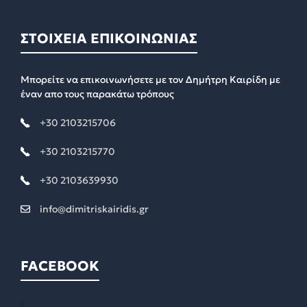
ΣΤΟΙΧΕΙΑ ΕΠΙΚΟΙΝΩΝΙΑΣ
Μπορείτε να επικοινωνήσετε με τον Δημήτρη Καιρίδη με
έναν απο τους παρακάτω τρόπους
+30 2103215706
+30 2103215770
+30 2103639930
info@dimitriskairidis.gr
FACEBOOK