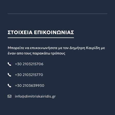
ΣΤΟΙΧΕΙΑ ΕΠΙΚΟΙΝΩΝΙΑΣ
Μπορείτε να επικοινωνήσετε με τον Δημήτρη Καιρίδη με
έναν απο τους παρακάτω τρόπους
+30 2103215706
+30 2103215770
+30 2103639930
info@dimitriskairidis.gr