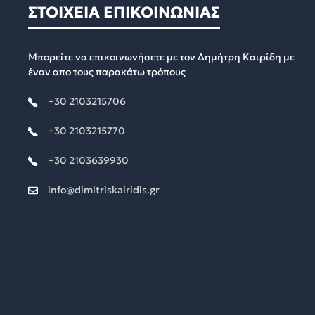
ΣΤΟΙΧΕΙΑ ΕΠΙΚΟΙΝΩΝΙΑΣ
Μπορείτε να επικοινωνήσετε με τον Δημήτρη Καιρίδη με
έναν απο τους παρακάτω τρόπους
+30 2103215706
+30 2103215770
+30 2103639930
info@dimitriskairidis.gr