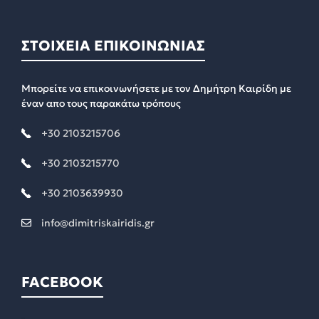
ΣΤΟΙΧΕΙΑ ΕΠΙΚΟΙΝΩΝΙΑΣ
Μπορείτε να επικοινωνήσετε με τον Δημήτρη Καιρίδη με
έναν απο τους παρακάτω τρόπους
+30 2103215706
+30 2103215770
+30 2103639930
info@dimitriskairidis.gr
FACEBOOK