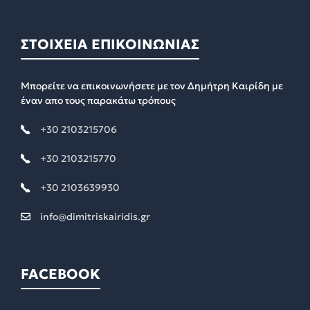
ΣΤΟΙΧΕΙΑ ΕΠΙΚΟΙΝΩΝΙΑΣ
Μπορείτε να επικοινωνήσετε με τον Δημήτρη Καιρίδη με
έναν απο τους παρακάτω τρόπους
+30 2103215706
+30 2103215770
+30 2103639930
info@dimitriskairidis.gr
FACEBOOK