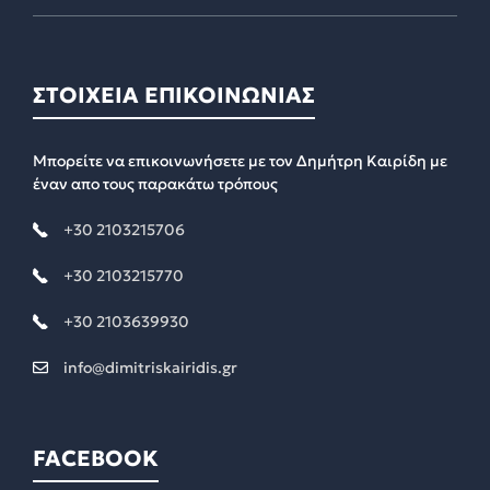
ΣΤΟΙΧΕΙΑ ΕΠΙΚΟΙΝΩΝΙΑΣ
Μπορείτε να επικοινωνήσετε με τον Δημήτρη Καιρίδη με
έναν απο τους παρακάτω τρόπους
+30 2103215706
+30 2103215770
+30 2103639930
info@dimitriskairidis.gr
FACEBOOK