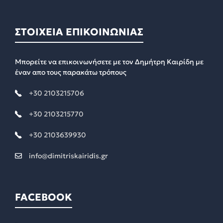
ΣΤΟΙΧΕΙΑ ΕΠΙΚΟΙΝΩΝΙΑΣ
Μπορείτε να επικοινωνήσετε με τον Δημήτρη Καιρίδη με
έναν απο τους παρακάτω τρόπους
+30 2103215706
+30 2103215770
+30 2103639930
info@dimitriskairidis.gr
FACEBOOK