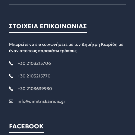
ΣΤΟΙΧΕΙΑ ΕΠΙΚΟΙΝΩΝΙΑΣ
Μπορείτε να επικοινωνήσετε με τον Δημήτρη Καιρίδη με
έναν απο τους παρακάτω τρόπους
+30 2103215706
+30 2103215770
+30 2103639930
info@dimitriskairidis.gr
FACEBOOK