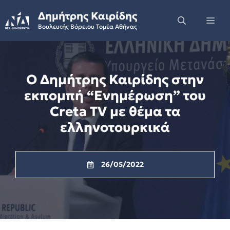
Skip
Δημήτρης Καιρίδης
to
Me
Βουλευτής Βόρειου Τομέα Αθήνας
content
Ο Δημήτρης Καιρίδης στην
εκπομπή “Ενημέρωση” του
Creta TV με θέμα τα
ελληνοτουρκικά
26/05/2022