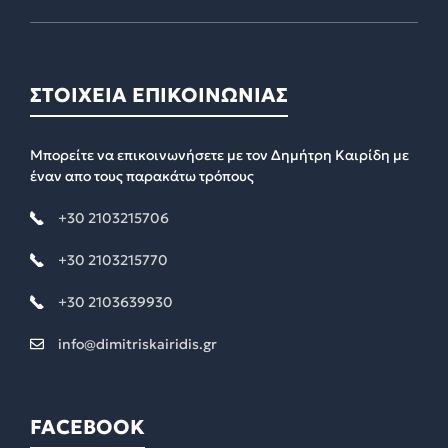
ΣΤΟΙΧΕΙΑ ΕΠΙΚΟΙΝΩΝΙΑΣ
Μπορείτε να επικοινωνήσετε με τον Δημήτρη Καιρίδη με
έναν απο τους παρακάτω τρόπους
+30 2103215706
+30 2103215770
+30 2103639930
info@dimitriskairidis.gr
FACEBOOK