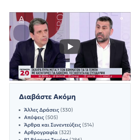
Διαβάστε Ακόμη
Άλλες Δράσεις
(330)
Απόψεις
(505)
Άρθρα και Συνεντεύξεις
(514)
Αρθρογραφία
(322)
Β1 Βόρειος Τομέας
(286)