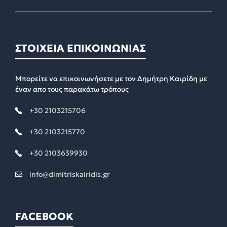
ΣΤΟΙΧΕΙΑ ΕΠΙΚΟΙΝΩΝΙΑΣ
Μπορείτε να επικοινωνήσετε με τον Δημήτρη Καιρίδη με
έναν απο τους παρακάτω τρόπους
+30 2103215706
+30 2103215770
+30 2103639930
info@dimitriskairidis.gr
FACEBOOK