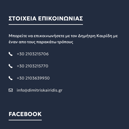
ΣΤΟΙΧΕΙΑ ΕΠΙΚΟΙΝΩΝΙΑΣ
Μπορείτε να επικοινωνήσετε με τον Δημήτρη Καιρίδη με
έναν απο τους παρακάτω τρόπους
+30 2103215706
+30 2103215770
+30 2103639930
info@dimitriskairidis.gr
FACEBOOK