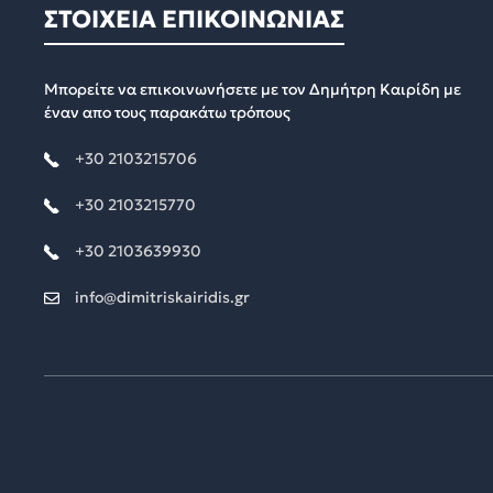
ΣΤΟΙΧΕΙΑ ΕΠΙΚΟΙΝΩΝΙΑΣ
Μπορείτε να επικοινωνήσετε με τον Δημήτρη Καιρίδη με
έναν απο τους παρακάτω τρόπους
+30 2103215706
+30 2103215770
+30 2103639930
info@dimitriskairidis.gr