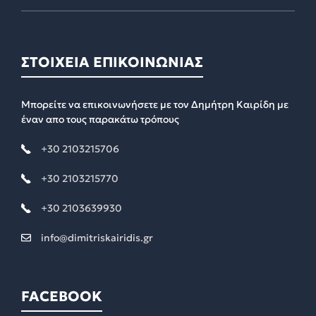
ΣΤΟΙΧΕΙΑ ΕΠΙΚΟΙΝΩΝΙΑΣ
Μπορείτε να επικοινωνήσετε με τον Δημήτρη Καιρίδη με
έναν απο τους παρακάτω τρόπους
+30 2103215706
+30 2103215770
+30 2103639930
info@dimitriskairidis.gr
FACEBOOK