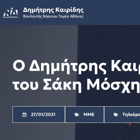
Skip
Δημήτρης Καιρίδης
to
Βουλευτής Βόρειου Τομέα Αθήνας
content
Ο Δημήτρης Και
του Σάκη Μόσχη 
27/01/2021
ΜΜΕ
Τηλεόρ