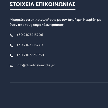
ΣΤΟΙΧΕΙΑ ΕΠΙΚΟΙΝΩΝΙΑΣ
Μπορείτε να επικοινωνήσετε με τον Δημήτρη Καιρίδη με
έναν απο τους παρακάτω τρόπους
+30 2103215706
+30 2103215770
+30 2103639930
info@dimitriskairidis.gr