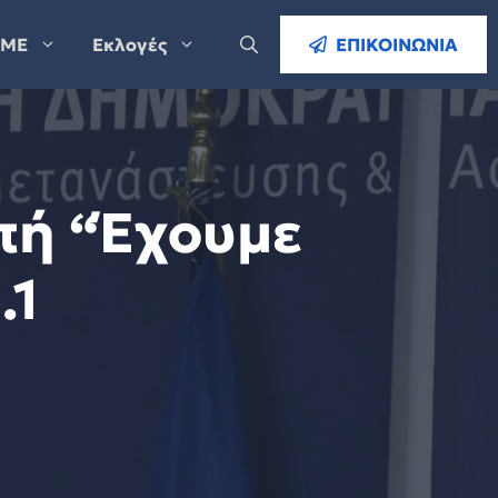
ΜΕ
Εκλογές
ΕΠΙΚΟΙΝΩΝΙΑ
πή “Έχουμε
.1