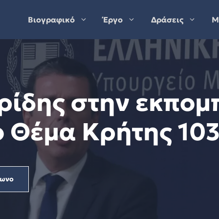
Βιογραφικό
Έργο
Δράσεις
Μ
ρίδης στην εκπομ
 Θέμα Κρήτης 103
φωνο