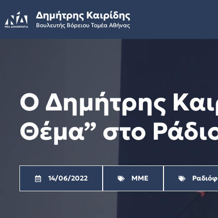
Skip
Δημήτρης Καιρίδης
to
Βουλευτής Βόρειου Τομέα Αθήνας
content
Ο Δημήτρης Και
Θέμα” στο Ράδιο
14/06/2022
ΜΜΕ
Ραδιό