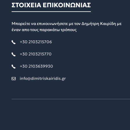
ΣΤΟΙΧΕΙΑ ΕΠΙΚΟΙΝΩΝΙΑΣ
Μπορείτε να επικοινωνήσετε με τον Δημήτρη Καιρίδη με
έναν απο τους παρακάτω τρόπους
+30 2103215706
+30 2103215770
+30 2103639930
info@dimitriskairidis.gr