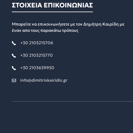
ΣΤΟΙΧΕΙΑ ΕΠΙΚΟΙΝΩΝΙΑΣ
Μπορείτε να επικοινωνήσετε με τον Δημήτρη Καιρίδη με
έναν απο τους παρακάτω τρόπους
+30 2103215706
+30 2103215770
+30 2103639930
info@dimitriskairidis.gr