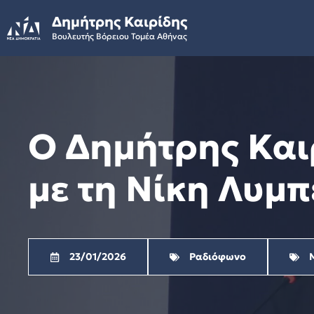
Skip
Δημήτρης Καιρίδης
to
Βουλευτής Βόρειου Τομέα Αθήνας
content
Ο Δημήτρης Και
με τη Νίκη Λυμπ
23/01/2026
Ραδιόφωνο