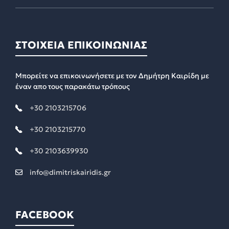
ΣΤΟΙΧΕΙΑ ΕΠΙΚΟΙΝΩΝΙΑΣ
Μπορείτε να επικοινωνήσετε με τον Δημήτρη Καιρίδη με
έναν απο τους παρακάτω τρόπους
+30 2103215706
+30 2103215770
+30 2103639930
info@dimitriskairidis.gr
FACEBOOK