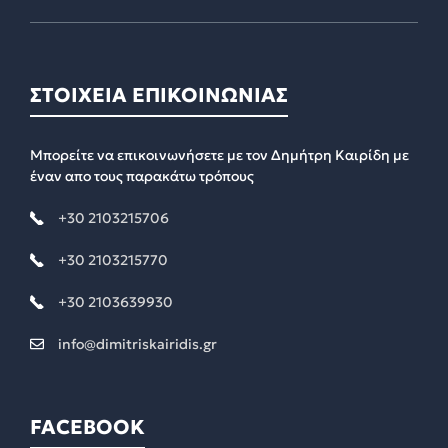
ΣΤΟΙΧΕΙΑ ΕΠΙΚΟΙΝΩΝΙΑΣ
Μπορείτε να επικοινωνήσετε με τον Δημήτρη Καιρίδη με
έναν απο τους παρακάτω τρόπους
+30 2103215706
+30 2103215770
+30 2103639930
info@dimitriskairidis.gr
FACEBOOK