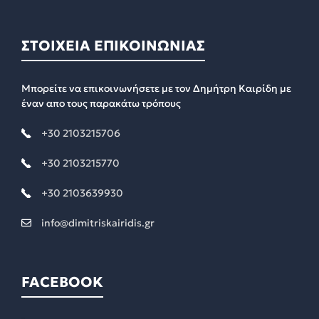
ΣΤΟΙΧΕΙΑ ΕΠΙΚΟΙΝΩΝΙΑΣ
Μπορείτε να επικοινωνήσετε με τον Δημήτρη Καιρίδη με
έναν απο τους παρακάτω τρόπους
+30 2103215706
+30 2103215770
+30 2103639930
info@dimitriskairidis.gr
FACEBOOK