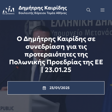
Skip
Δημήτρης Καιρίδης
to
Me
Βουλευτής Βόρειου Τομέα Αθήνας
content
Ο Δημήτρης Καιρίδης σε
συνεδρίαση για τις
προτεραιότητες της
Πολωνικής Προεδρίας της ΕΕ
| 23.01.25
23/01/2025