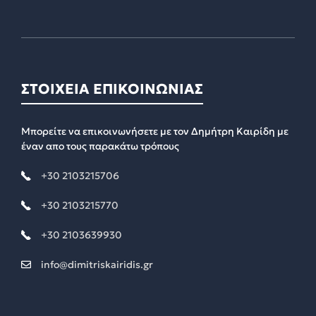
ΣΤΟΙΧΕΙΑ ΕΠΙΚΟΙΝΩΝΙΑΣ
Μπορείτε να επικοινωνήσετε με τον Δημήτρη Καιρίδη με
έναν απο τους παρακάτω τρόπους
+30 2103215706
+30 2103215770
+30 2103639930
info@dimitriskairidis.gr