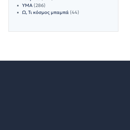
ΥΜΑ
(286)
Ω, Τι κόσμος μπαμπά
(44)