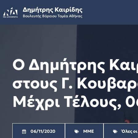
Skip
Δημήτρης Καιρίδης
to
Βουλευτής Βόρειου Τομέα Αθήνας
content
Ο Δημήτρης Και
στους Γ. Κουβαρ
Μέχρι Τέλους, 0
06/11/2020
ΜΜΕ
Όλες οι