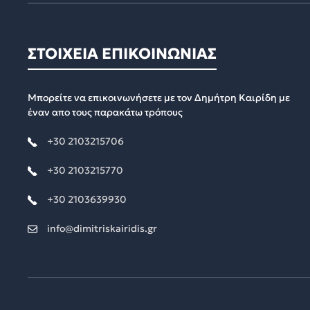
ΣΤΟΙΧΕΙΑ ΕΠΙΚΟΙΝΩΝΙΑΣ
Μπορείτε να επικοινωνήσετε με τον Δημήτρη Καιρίδη με
έναν απο τους παρακάτω τρόπους
+30 2103215706
+30 2103215770
+30 2103639930
info@dimitriskairidis.gr