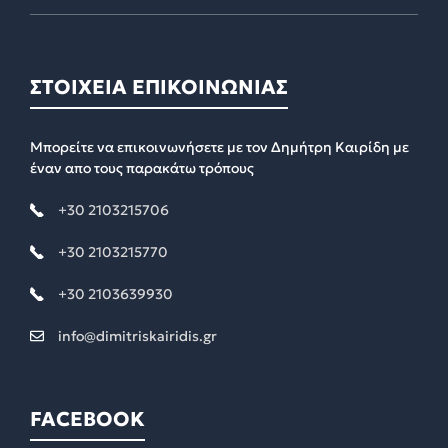
ΣΤΟΙΧΕΙΑ ΕΠΙΚΟΙΝΩΝΙΑΣ
Μπορείτε να επικοινωνήσετε με τον Δημήτρη Καιρίδη με
έναν απο τους παρακάτω τρόπους
+30 2103215706
+30 2103215770
+30 2103639930
info@dimitriskairidis.gr
FACEBOOK