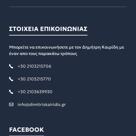
ΣΤΟΙΧΕΙΑ ΕΠΙΚΟΙΝΩΝΙΑΣ
Μπορείτε να επικοινωνήσετε με τον Δημήτρη Καιρίδη με
έναν απο τους παρακάτω τρόπους
+30 2103215706
+30 2103215770
+30 2103639930
info@dimitriskairidis.gr
FACEBOOK