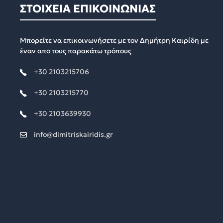
ΣΤΟΙΧΕΙΑ ΕΠΙΚΟΙΝΩΝΙΑΣ
Μπορείτε να επικοινωνήσετε με τον Δημήτρη Καιρίδη με
έναν απο τους παρακάτω τρόπους
+30 2103215706
+30 2103215770
+30 2103639930
info@dimitriskairidis.gr