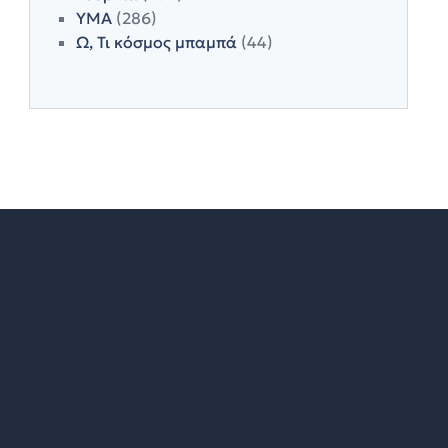
ΥΜΑ
(286)
Ω, Τι κόσμος μπαμπά
(44)