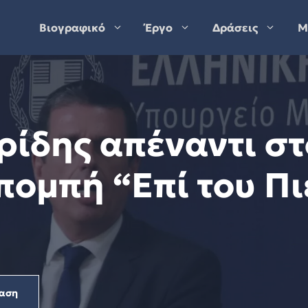
Βιογραφικό
Έργο
Δράσεις
Μ
ρίδης απέναντι σ
πομπή “Επί του Π
αση