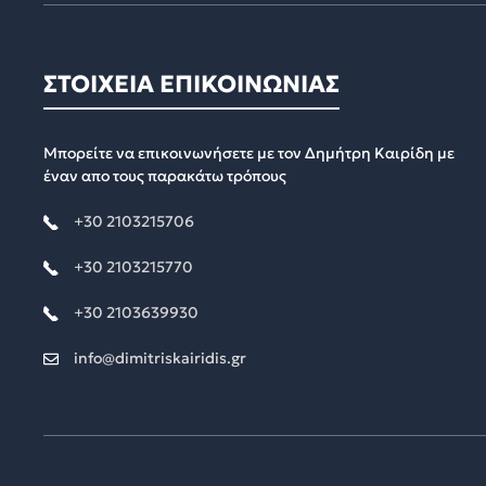
ΣΤΟΙΧΕΙΑ ΕΠΙΚΟΙΝΩΝΙΑΣ
Μπορείτε να επικοινωνήσετε με τον Δημήτρη Καιρίδη με
έναν απο τους παρακάτω τρόπους
+30 2103215706
+30 2103215770
+30 2103639930
info@dimitriskairidis.gr